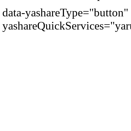
data-yashareType="button" 
yashareQuickServices="yaru