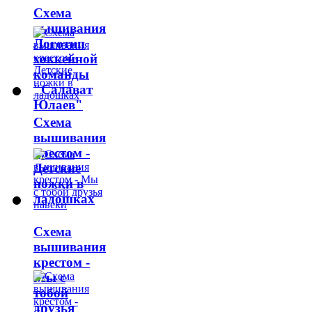
Схема
вышивания
Логотип
хоккейной
команды
"Салават
Юлаев"
Схема
вышивания
крестом -
Детские
ножки в
ладошках
Схема
вышивания
крестом -
Мы с
тобой
друзья