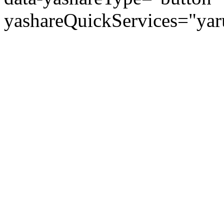
yashareQuickServices="yaru