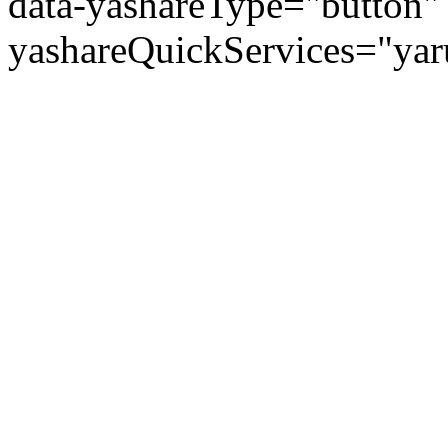
data-yashareType="button" 
yashareQuickServices="yaru