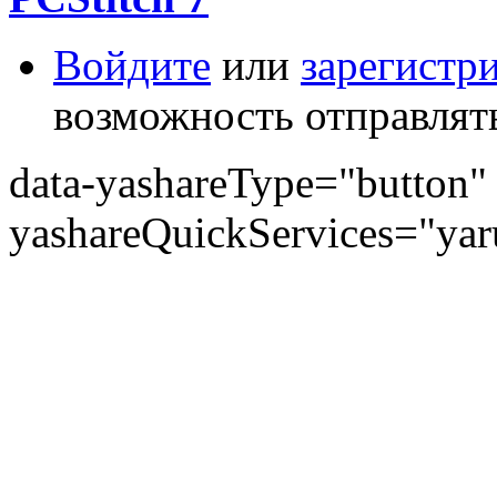
Войдите
или
зарегистр
возможность отправлят
data-yashareType="button" 
yashareQuickServices="yaru